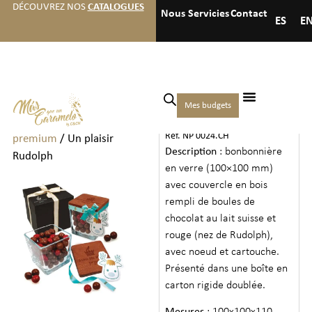
DÉCOUVREZ NOS
CATALOGUES
Nous
Servicies
Contact
ES
E
Accueil
/
Chocolats
/
Coffrets
Mes budgets
UN PLAISIR RUDOLPH
de chocolats et pralines
Ref. NP 0024.CH
premium
/ Un plaisir
Description
: bonbonnière
Rudolph
en verre (100×100 mm)
avec couvercle en bois
rempli de boules de
chocolat au lait suisse et
rouge (nez de Rudolph),
avec noeud et cartouche.
Présenté dans une boîte en
carton rigide doublée.