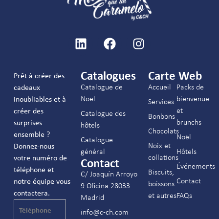
Catalogues
Carte Web
Prêt à créer des
Catalogue de
Accueil
Packs de
cadeaux
Noël
bienvenue
inoubliables et à
Services
et
créer des
Catalogue des
Bonbons
brunchs
surprises
hôtels
Chocolats
ensemble ?
Noël
Catalogue
Noix et
Donnez-nous
général
Hôtels
collations
votre numéro de
Contact
Événements
téléphone et
Biscuits,
C/ Joaquín Arroyo
Contact
notre équipe vous
boissons
9 Oficina 28033
contactera.
et autres
FAQs
Madrid
info@c-ch.com