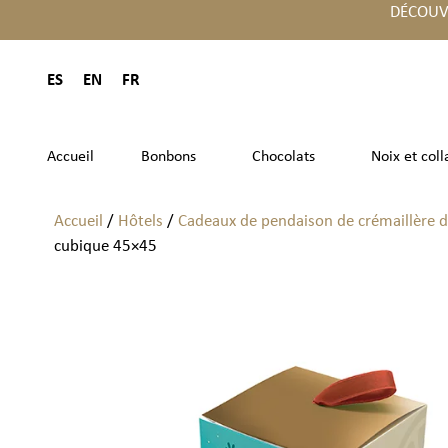
DÉCOUV
ES
EN
FR
Accueil
Bonbons
Chocolats
Noix et coll
Accueil
/
Hôtels
/
Cadeaux de pendaison de crémaillère d
cubique 45×45