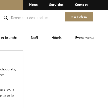
Nous
Servicies
Contact
Mes budgets
 et brunchs
Noël
Hôtels
Événements
 chocolats,
oix.
urs. Vous
œud et le