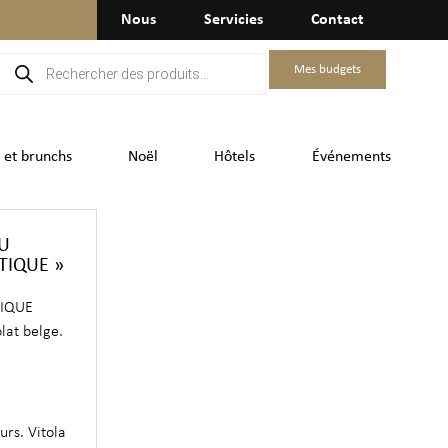
Nous
Servicies
Contact
Mes budgets
 et brunchs
Noël
Hôtels
Événements
AU
TIQUE »
TIQUE
lat belge.
urs. Vitola