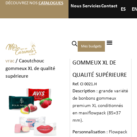
DÉCOUVREZ NOS
CATALOGUES
Nous
Servicies
Contact
ES
E
Accueil
/
Hôtels
/
Chocolats
Mes budgets
CAOUTCHOUC
et bonbons en
vrac
/ Caoutchouc
GOMMEUX XL DE
gommeux XL de qualité
QUALITÉ SUPÉRIEURE
supérieure
Ref. CI 0021.H
Description
: grande variété
de bonbons gommeux
premium XL conditionnés
en maxiflowpack (85×37
mm).
Personnalisation
: Flowpack