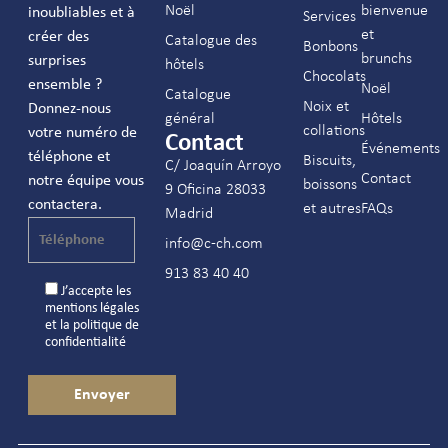
Noël
bienvenue
inoubliables et à
Services
et
créer des
Catalogue des
Bonbons
brunchs
surprises
hôtels
Chocolats
ensemble ?
Noël
Catalogue
Noix et
Donnez-nous
général
Hôtels
collations
votre numéro de
Contact
Événements
téléphone et
Biscuits,
C/ Joaquín Arroyo
Contact
notre équipe vous
boissons
9 Oficina 28033
contactera.
et autres
FAQs
Madrid
info@c-ch.com
913 83 40 40
J’accepte les
mentions légales
et la
politique de
confidentialité