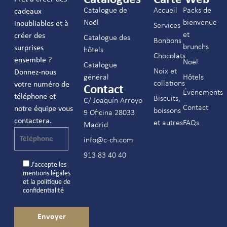
Catalogue de
Accueil
Packs de
cadeaux
Noël
bienvenue
inoubliables et à
Services
et
créer des
Catalogue des
Bonbons
brunchs
surprises
hôtels
Chocolats
ensemble ?
Noël
Catalogue
Noix et
Donnez-nous
général
Hôtels
collations
votre numéro de
Contact
Événements
téléphone et
Biscuits,
C/ Joaquín Arroyo
Contact
notre équipe vous
boissons
9 Oficina 28033
contactera.
et autres
FAQs
Madrid
info@c-ch.com
913 83 40 40
J’accepte les
mentions légales
et la
politique de
confidentialité