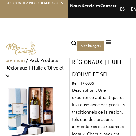
DÉCOUVREZ NOS
CATALOGUES
Nous
Servicies
Contact
ES
E
Accueil
/
Hôtels
/
Cadeaux
Mes budgets
PACK PRODUITS
de bienvenue
premium
/ Pack Produits
RÉGIONAUX | HUILE
Régionaux | Huile d’Olive et
D’OLIVE ET SEL
Sel
Ref. HP 0006
Description
: Une
expérience authentique et
luxueuse avec des produits
traditionnels de la région,
tels que des produits
alimentaires et artisanaux
locaux. Chaque pack est