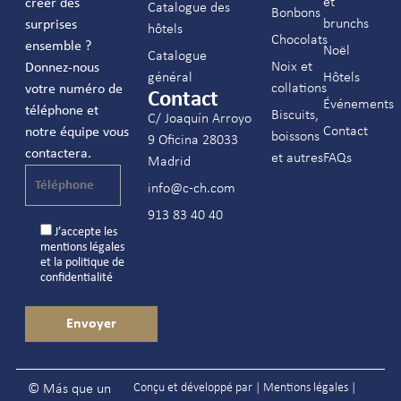
et
créer des
Catalogue des
Bonbons
brunchs
surprises
hôtels
Chocolats
ensemble ?
Noël
Catalogue
Noix et
Donnez-nous
général
Hôtels
collations
votre numéro de
Contact
Événements
téléphone et
Biscuits,
C/ Joaquín Arroyo
Contact
notre équipe vous
boissons
9 Oficina 28033
contactera.
et autres
FAQs
Madrid
info@c-ch.com
913 83 40 40
J’accepte les
mentions légales
et la
politique de
confidentialité
Conçu et développé par |
Mentions légales
|
© Más que un