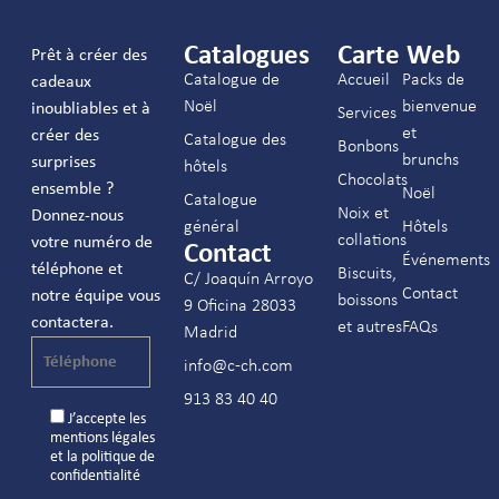
Catalogues
Carte Web
Prêt à créer des
Catalogue de
Accueil
Packs de
cadeaux
Noël
bienvenue
inoubliables et à
Services
et
créer des
Catalogue des
Bonbons
brunchs
surprises
hôtels
Chocolats
ensemble ?
Noël
Catalogue
Noix et
Donnez-nous
général
Hôtels
collations
votre numéro de
Contact
Événements
téléphone et
Biscuits,
C/ Joaquín Arroyo
Contact
notre équipe vous
boissons
9 Oficina 28033
contactera.
et autres
FAQs
Madrid
info@c-ch.com
913 83 40 40
J’accepte les
mentions légales
et la
politique de
confidentialité