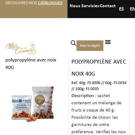
DÉCOUVREZ NOS
CATALOGUES
Nous
Servicies
Contact
ES
E
Accueil
/
Noix et
Mes budgets
SACHET
collations
/
Noix
/ Sachet
polypropylène avec noix
POLYPROPYLÈNE AVEC
40G
NOIX 40G
Ref. 40g: FS 0006 // 60g: FS 0034
// 100g: FS 0035
Description
: sachet
contenant un mélange de
fruits à coque de 40 g.
Possibilité de choisir les
garnitures de votre
préférence. Vérifiez les noix